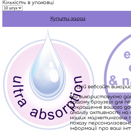
Кількість в упаковці
Купити зараз
Цей вебсайт викорис
Ми використовуємо дані
вашому браузері для пе
покращення вашого дос
аналізу активності на 
наших маркетингових т
показу персоналізовано
інформації про ваші ін