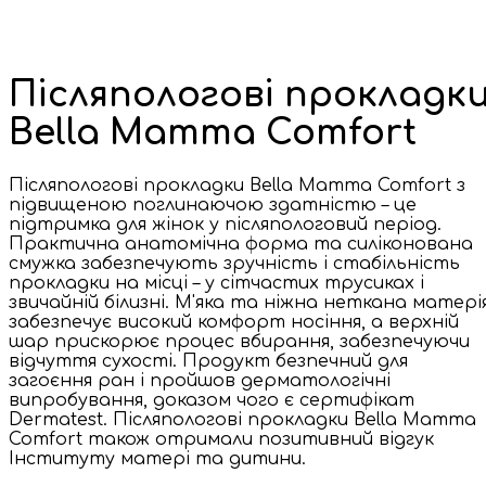
Післяпологові прокладк
Bella Mamma Comfort
Післяпологові прокладки Bella Mamma Comfort з
підвищеною поглинаючою здатністю – це
підтримка для жінок у післяпологовий період.
Практична анатомічна форма та силіконована
смужка забезпечують зручність і стабільність
прокладки на місці – у сітчастих трусиках і
звичайній білизні. М'яка та ніжна неткана матері
забезпечує високий комфорт носіння, а верхній
шар прискорює процес вбирання, забезпечуючи
відчуття сухості. Продукт безпечний для
загоєння ран і пройшов дерматологічні
випробування, доказом чого є сертифікат
Dermatest. Післяпологові прокладки Bella Mamma
Comfort також отримали позитивний відгук
Інституту матері та дитини.