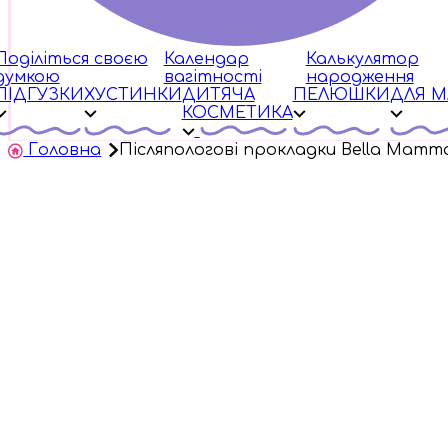
Поділіться своєю
Календар
Калькулятор
думкою
вагітності
народження
ПІДГУЗКИ
ХУСТИНКИ
ДИТЯЧА
ПЕЛЮШКИ
ДЛЯ 
КОСМЕТИКА
Головна
Післяпологові прокладки Bella Mamm