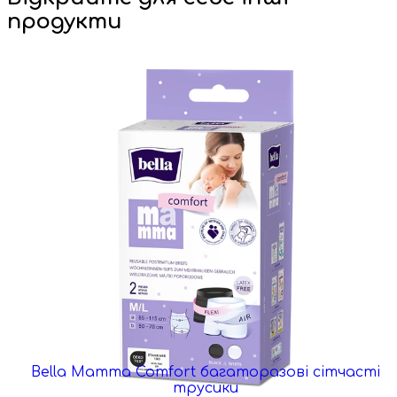
продукти
Bella Mamma Comfort багаторазові сітчасті
трусики