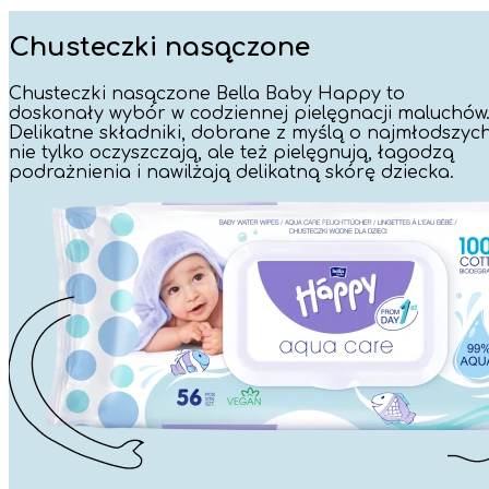
Chusteczki nasączone
Chusteczki nasączone Bella Baby Happy to
doskonały wybór w codziennej pielęgnacji maluchów
Delikatne składniki, dobrane z myślą o najmłodszych
nie tylko oczyszczają, ale też pielęgnują, łagodzą
podrażnienia i nawilżają delikatną skórę dziecka.