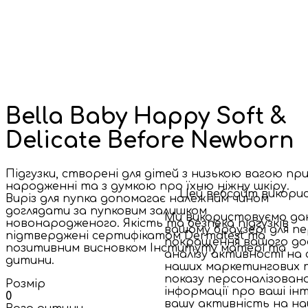
Bella Baby Happy Soft &
Delicate Before Newborn
Підгузки, створені для дітей з низькою вагою пр
народженні та з думкою про їхню ніжну шкіру.
Цей вебсайт викорис
Виріз для пупка допомагає належним чином
доглядати за пупковим залишком
Ми використовуємо дані
новонародженого. Якість та безпека підгузків
вашому браузері для пе
підтверджені сертифікатом Dermatest та
покращення вашого дос
позитивним висновком Інституту матері та
аналізу активності на 
дитини.
наших маркетингових т
показу персоналізовано
Розмір
інформації про ваші ін
0
вашу активність на на