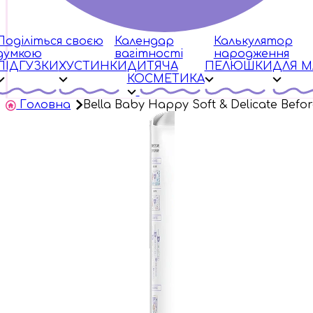
Поділіться своєю
Календар
Калькулятор
думкою
вагітності
народження
ПІДГУЗКИ
ХУСТИНКИ
ДИТЯЧА
ПЕЛЮШКИ
ДЛЯ 
КОСМЕТИКА
Головна
Bella Baby Happy Soft & Delicate Bef