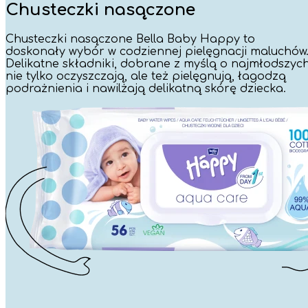
Chusteczki nasączone
Chusteczki nasączone Bella Baby Happy to
doskonały wybór w codziennej pielęgnacji maluchów
Delikatne składniki, dobrane z myślą o najmłodszych
nie tylko oczyszczają, ale też pielęgnują, łagodzą
podrażnienia i nawilżają delikatną skórę dziecka.