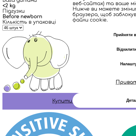
Вага дитини
веб-сайтах) та ваше м
<2 kg
Нижче ви можете змін
Підгузки
браузера, щоб заблокув
Before newborn
файли cookie.
Кількість в упаковці
Прийняти в
Відхилити
Налашт
Прива
Дета
Купити зараз