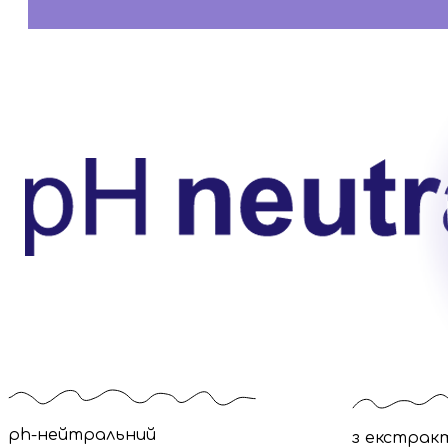
ph-нейтральний
з екстрак