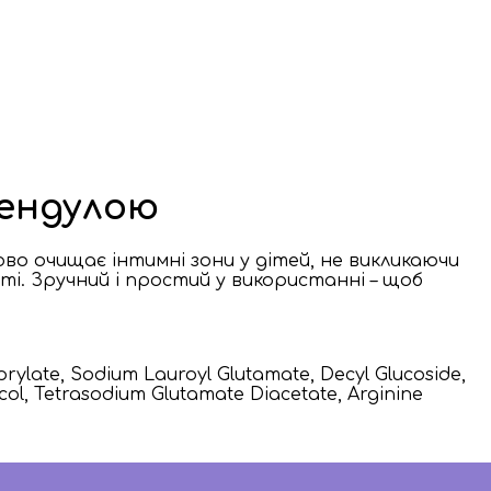
лендулою
во очищає інтимні зони у дітей, не викликаючи
ті. Зручний і простий у використанні – щоб
prylate, Sodium Lauroyl Glutamate, Decyl Glucoside,
col, Tetrasodium Glutamate Diacetate, Arginine