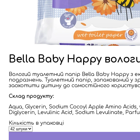
Bella Baby Happy воло
Вологий туалетний папір Bella Baby Happy з е
подразнень. Туалетний папір, запакований у з
заохотити дитину до самостійного користув
Склад продукту:
Aqua, Glycerin, Sodium Cocoyl Apple Amino Acids, C
Diglycerin, Levulinic Acid, Sodium Levulinate, Pa
Кількість в упаковці