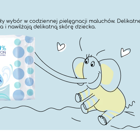
 wybór w codziennej pielęgnacji maluchów. Delikatne 
 i nawilżają delikatną skórę dziecka.