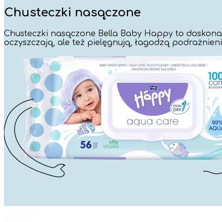
Chusteczki nasączone
Chusteczki nasączone Bella Baby Happy to doskonały
oczyszczają, ale też pielęgnują, łagodzą podrażnienia