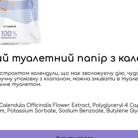
гий туалетний папір з ка
кстрактом календули, що має зволожуючу дію, чудо
ручну упаковку з клапаном, можна змивати в туале
ання туалетом.
alendula Officinalis Flower Extract, Polyglyceryl-4 Ca
rfum, Potassium Sorbate, Sodium Benzoate, Butylene Gly