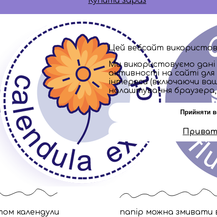
Купити зараз
Цей вебсайт використову
Ми використовуємо дані 
активності на сайті для
інтереси (включаючи ваш
налаштування браузера, щ
Прийняти в
Приват
том календули
папір можна змивати 