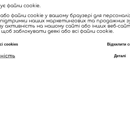
є файли cookie.
або файли cookie у вашому браузері для персоналі
 підтримки наших маркетингових та продажних зус
у активність на нашому сайті або інших веб-сай
об заблокувати деякі або всі файли cookie.
сі cookies
Відхилити c
ність
Деталі