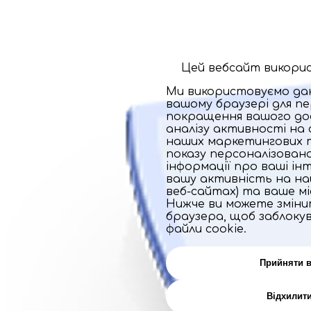
Цей вебсайт викорис
Ми використовуємо дані
вашому браузері для пе
покращення вашого дос
аналізу активності на 
наших маркетингових т
показу персоналізовано
інформації про ваші ін
вашу активність на на
веб-сайтах) та ваше м
Нижче ви можете змін
браузера, щоб заблокув
файли cookie.
Прийняти в
Відхилити