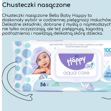
Chusteczki nasączone
Chusteczki nasączone Bella Baby Happy to
doskonały wybór w codziennej pielęgnacji maluchów
Delikatne składniki, dobrane z myślą o najmłodszych
nie tylko oczyszczają, ale też pielęgnują, łagodzą
podrażnienia i nawilżają delikatną skórę dziecka.