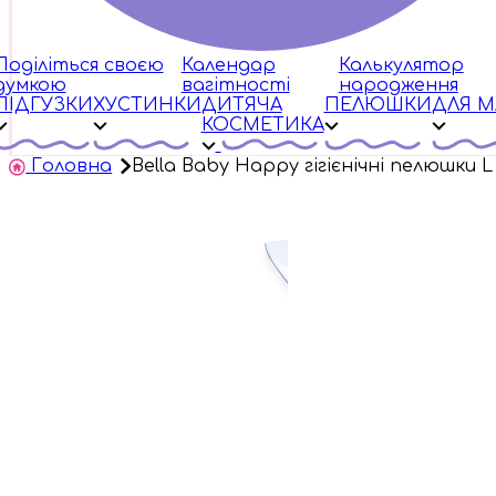
Поділіться своєю
Календар
Калькулятор
думкою
вагітності
народження
ПІДГУЗКИ
ХУСТИНКИ
ДИТЯЧА
ПЕЛЮШКИ
ДЛЯ 
КОСМЕТИКА
Головна
Bella Baby Happy гігієнічні пелюшки L