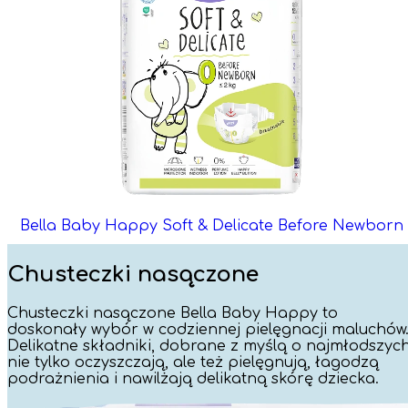
Bella Baby Happy Soft & Delicate Before Newborn
Chusteczki nasączone
Chusteczki nasączone Bella Baby Happy to
doskonały wybór w codziennej pielęgnacji maluchów
Delikatne składniki, dobrane z myślą o najmłodszych
nie tylko oczyszczają, ale też pielęgnują, łagodzą
podrażnienia i nawilżają delikatną skórę dziecka.