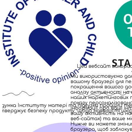
Цей вебсайт викорис
Ми використовуємо дані
вашому браузері для пе
покращення вашого дос
аналізу активності на 
наших маркетингових т
показу персоналізовано
 думка Інституту матері та
підгузки пройшли те
інформації про ваші ін
дтверджує безпеку продукту
щодо наявності шкі
вашу активність на на
веб-сайтах) та ваше м
Нижче ви можете змін
браузера, щоб заблокув