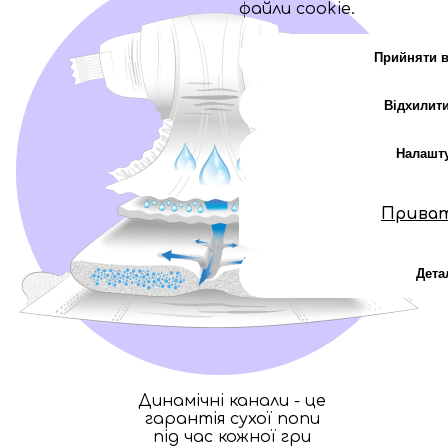
файли cookie.
Прийняти в
Відхилити
Налашт
Прива
Дета
Динамічні канали - це
гарантія сухої попи
під час кожної гри