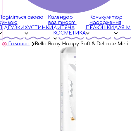
Поділіться своєю
Календар
Калькулятор
думкою
вагітності
народження
ПІДГУЗКИ
ХУСТИНКИ
ДИТЯЧА
ПЕЛЮШКИ
ДЛЯ 
КОСМЕТИКА
Головна
Bella Baby Happy Soft & Delicate Mini