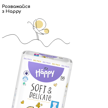
Розважайся
з Happy