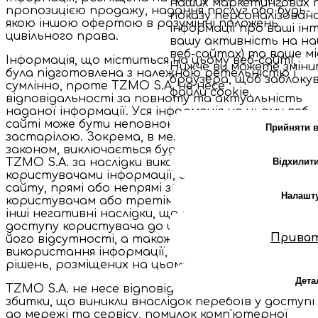
наших маркетингових т
пропозицією продажу, надання послуг або будь-
показу персоналізовано
якою іншою офертою в розумінні положень
інформації про ваші ін
цивільного права.
вашу активність на на
веб-сайтах) та ваше м
Інформація, що міститься на цьому веб-сайті,
Нижче ви можете змін
була підготовлена з належною ретельністю і
браузера, щоб заблокув
сумлінно, проте TZMO S.A. не несе
файли cookie.
відповідальності за повноту та актуальність
наданої інформації. Уся інформація на цьому веб-
сайті може бути неповною, скороченою або
Прийняти в
застарілою. Зокрема, в межах, дозволених
законом, виключається будь-яка відповідальність
Відхилити
TZMO S.A. за наслідки використання
користувачами інформації, отриманої з веб-
сайту, прямі або непрямі збитки, шкоду, заподіян
Налашт
користувачам або третім особам, а також за
інші негативні наслідки, що випливають з
доступу користувача до цього веб-сайту або
Прива
його відсутності, а також за ті, що випливають 
використання інформації, послуг, інструментів і
рішень, розміщених на цьому веб-сайті.
Дета
TZMO S.A. не несе відповідальності за шкоду або
збитки, що виникли внаслідок перебоїв у доступі
до мережі та сервісу, помилок комп'ютерної