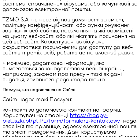
системи, спричинених вірусами, або комунікації з
допомогою електронної пошти.
TZMO S.A. не несе відповідальності за зміст,
політику конфіденційності або функціонування
зовнішніх веб-сайтів, посилання на які розміщені
на цьому веб-сайті або які містять посилання на
цей веб-сайт. Користувач, вирішуючи
скористатися посиланнями для доступу до веб-
сайтів третіх осіб, робить це на власний ризик.
+ можливо, додаткова інформація, яка
вимагається законодавством певної країни,
наприклад, законом про пресу – такі як дані
видавця, головного редактора тощо.
Послуги, що надаються на Сайті
Сайт надає такі Послуги:
контакт за допомогою контактної форми.
Користувач на сторінці
https://happy-
pieluszki.pl/pl_PL/form/formularz-kontaktowy
нада
своє ім'я та прізвище, адресу електронної пошт
та зміст повідомлення. Дані користувача