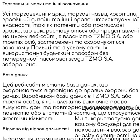
Торговельні марки та інші позначення
Усі торговельні марки, торгові назви, логотипи,
графічний дизайн та інші права інтелектуальної
власності, такі як патенти або промислові
зразки, що використовуються або представлені
на цьому веб-сайті, є власністю TZMO S.A. або
третіх осіб, застережені та охороняються
законом у Польщі та в усьому світі. Їх
використання будь-яким способом без
попередньої письмової згоди TZMO S.A.
заборонено.
База даних
Цей веб-сайт містить бази даних, що
охороняються відповідно до правил охорони баз
даних. Виробником бази даних є TZMO S.A. або
третя особа, якій належить виключне право
вилучати дані та повторно використовувати їх
Цей вебсайт викорис
повністю або в істотній частині, що стосуєтьс
якості чи кількості.
Ми використовуємо дані
вашому браузері для пе
Відмова від відповідальності
покращення вашого дос
аналізу активності на 
Інформація, розміщена на цьому веб-сайті, не є