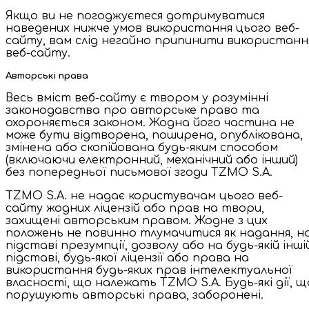
Якщо ви не погоджуєтеся дотримуватися
наведених нижче умов використання цього веб-
сайту, вам слід негайно припинити використанн
веб-сайту.
Авторські права
Весь вміст веб-сайту є твором у розумінні
законодавства про авторське право та
охороняється законом. Жодна його частина не
може бути відтворена, поширена, опублікована,
змінена або скопійована будь-яким способом
(включаючи електронний, механічний або інший)
без попередньої письмової згоди TZMO S.A.
TZMO S.A. не надає користувачам цього веб-
сайту жодних ліцензій або прав на твори,
захищені авторським правом. Жодне з цих
положень не повинно тлумачитися як надання, н
підставі презумпції, дозволу або на будь-якій інші
підставі, будь-якої ліцензії або права на
використання будь-яких прав інтелектуальної
власності, що належать TZMO S.A. Будь-які дії, щ
порушують авторські права, заборонені.