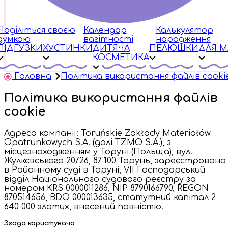
Поділіться своєю
Календар
Калькулятор
думкою
вагітності
народження
ПІДГУЗКИ
ХУСТИНКИ
ДИТЯЧА
ПЕЛЮШКИ
ДЛЯ 
КОСМЕТИКА
Головна
Політика використання файлів cooki
Політика використання файлів
cookie
Адреса компанії: Toruńskie Zakłady Materiałów
Opatrunkowych S.A. (далі TZMO S.A.), з
місцезнаходженням у Торуні (Польща), вул.
Жулкєвського 20/26, 87-100 Торунь, зареєстрована
в Районному суді в Торуні, VII Господарський
відділ Національного судового реєстру за
номером KRS 0000011286, NIP 8790166790, REGON
870514656, BDO 000013635, статутний капітал 2
640 000 злотих, внесений повністю.
Згода користувача