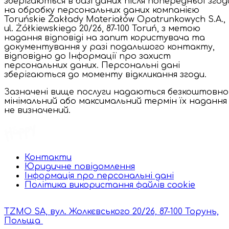
зберігаються в базі даних після попередньої згод
на обробку персональних даних компанією
Toruńskie Zakłady Materiałów Opatrunkowych S.A.,
ul. Żółkiewskiego 20/26, 87-100 Toruń, з метою
надання відповіді на запит користувача та
документування у разі подальшого контакту,
відповідно до Інформації про захист
персональних даних. Персональні дані
зберігаються до моменту відкликання згоди.
Зазначені вище послуги надаються безкоштовно
мінімальний або максимальний термін їх надання
не визначений.
Контакти
Юридичне повідомлення
Інформація про персональні дані
Політика використання файлів cookie
TZMO SA, вул. Жолкєвського 20/26, 87-100 Торунь,
Польща