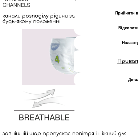
Прийняти в
канали розподілу рідини
забезпечують сухість у
будь-якому положенні
Відхилити
Налашт
Прива
Дета
зовнішній шар пропускає повітря і ніжний для