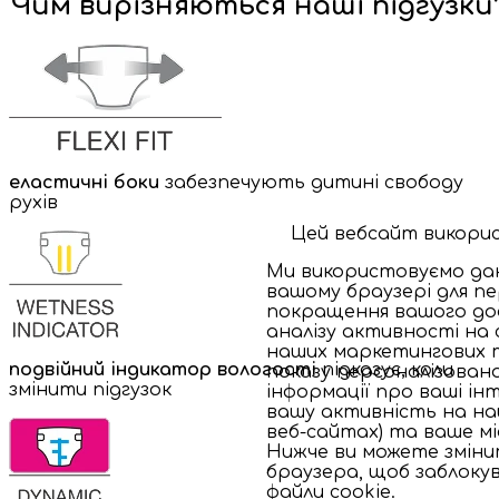
Чим вирізняються наші підгузки
еластичні боки
забезпечують дитині свободу
рухів
Цей вебсайт викорис
Ми використовуємо дані
вашому браузері для пе
покращення вашого дос
аналізу активності на 
наших маркетингових т
подвійний індикатор вологості
підказує, коли
показу персоналізовано
змінити підгузок
інформації про ваші ін
вашу активність на на
веб-сайтах) та ваше м
Нижче ви можете змін
браузера, щоб заблокув
файли cookie.