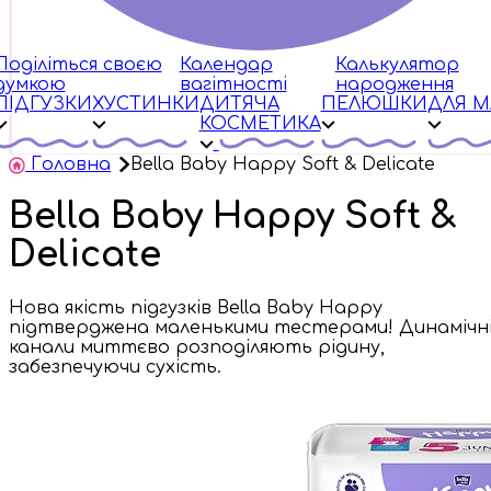
Поділіться своєю
Календар
Калькулятор
думкою
вагітності
народження
ПІДГУЗКИ
ХУСТИНКИ
ДИТЯЧА
ПЕЛЮШКИ
ДЛЯ 
КОСМЕТИКА
Головна
Bella Baby Happy Soft & Delicate
Bella Baby Happy Soft &
Delicate
Нова якість підгузків Bella Baby Happy
підтверджена маленькими тестерами! Динамічн
канали миттєво розподіляють рідину,
забезпечуючи сухість.